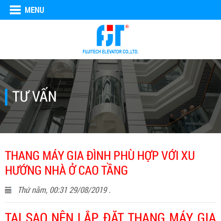
MENU
TƯ VẤN
THANG MÁY GIA ĐÌNH PHÙ HỢP VỚI XU
HƯỚNG NHÀ Ở CAO TẦNG
Thứ năm, 00:31 29/08/2019 .
TẠI SAO NÊN LẮP ĐẶT THANG MÁY GIA