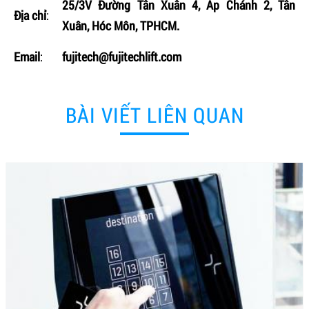
25/3V Đường Tân Xuân 4, Ấp Chánh 2, Tân
Địa chỉ
:
Xuân, Hóc Môn, TPHCM.
Email
:
fujitech@fujitechlift.com
BÀI VIẾT LIÊN QUAN