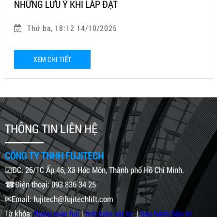
NHỮNG LƯU Ý KHI LẮP ĐẶT
Thứ ba, 18:12 14/10/2025
XEM CHI TIẾT
THÔNG TIN LIÊN HỆ
CÔNG TY TNHH FUJITECH
☑ĐC: 26/1C Ấp 46, Xã Hóc Môn, Thành phố Hồ Chí Minh.
☎Điện thoại: 093 836 34 25
✉Email: fujitech@fujitechlift.com
Từ khóa:
thang máy fuji
|
linh kiện vật tư
|
bảo hành bảo trì