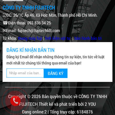
CÔNG TY TNHH FUJITECH
☑ĐC: 26/1C Ấp 46, Xã Hóc Môn, Thành phố Hồ Chí Minh.
☎Điện thoại: 093 836 34 25
✉Email: fujitech@fujitechlift.com
Từ khóa:
thang máy fuji
|
linh kiện vật tư
|
bảo hành bảo trì
ĐĂNG KÍ NHẬN BẢN TIN
Đăng ký Email để nhận những thông tin sự kiện, tin tức về luật
mới nhất từ chúng tôi thông qua email của bạn!
ĐĂNG KÝ
Copyright © 2026 Bản quyền thuộc về CÔNG TY TNHH
FUJITECH Thiết kế và phát triển bởi 2 YOU
Đang online:2 | Tổng truy cập: 6184876