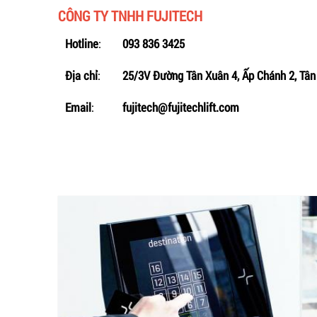
CÔNG TY TNHH FUJITECH
Hotline
:
093 836 3425
Địa chỉ
:
25/3V Đường Tân Xuân 4, Ấp Chánh 2, Tâ
Email
:
fujitech@fujitechlift.com