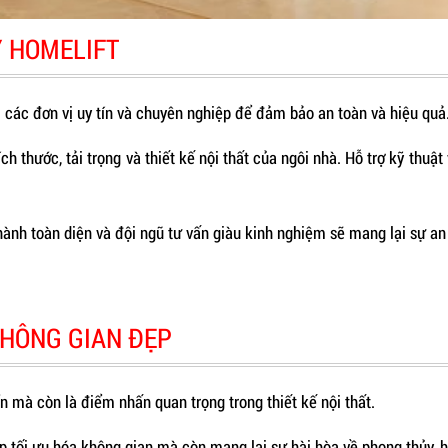
Y HOMELIFT
 các đơn vị uy tín và chuyên nghiệp để đảm bảo an toàn và hiệu quả
 thước, tải trọng và thiết kế nội thất của ngôi nhà. Hỗ trợ kỹ thuật 
 hành toàn diện và đội ngũ tư vấn giàu kinh nghiệm sẽ mang lại sự a
KHÔNG GIAN ĐẸP
ển mà còn là điểm nhấn quan trọng trong thiết kế nội thất.
úp tối ưu hóa không gian mà còn mang lại sự hài hòa về phong thủy, h