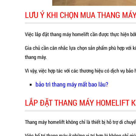
LƯU Ý KHI CHỌN MUA THANG MÁ
Việc lắp đặt thang máy homelift cần được thực hiện bởi
Gia chủ cần cân nhắc lựa chọn sản phẩm phù hợp với kích
thang máy.
Vì vậy, việc hợp tác với các thương hiệu có dịch vụ bảo
bảo trì thang máy mất bao lâu?
LẮP ĐẶT THANG MÁY HOMELIFT 
Thang máy homelift không chỉ là thiết bị hỗ trợ di chuy
Việc bố trí thang máy ở những vị trí hợp lý không chỉ gi