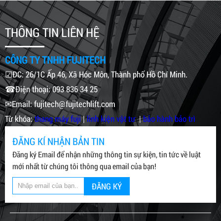
THÔNG TIN LIÊN HỆ
CÔNG TY TNHH FUJITECH
☑ĐC: 26/1C Ấp 46, Xã Hóc Môn, Thành phố Hồ Chí Minh.
☎Điện thoại: 093 836 34 25
✉Email: fujitech@fujitechlift.com
Từ khóa:
thang máy fuji
|
linh kiện vật tư
|
bảo hành bảo trì
ĐĂNG KÍ NHẬN BẢN TIN
Đăng ký Email để nhận những thông tin sự kiện, tin tức về luật
mới nhất từ chúng tôi thông qua email của bạn!
ĐĂNG KÝ