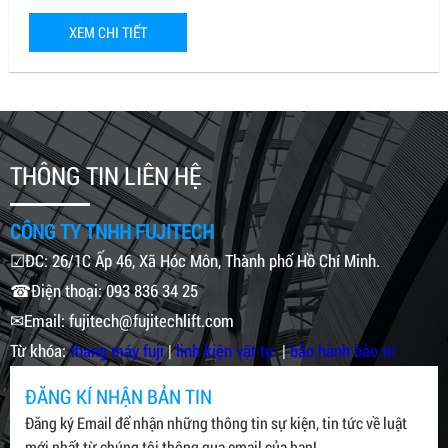
XEM CHI TIẾT
THÔNG TIN LIÊN HỆ
CÔNG TY TNHH FUJITECH
☑ĐC: 26/1C Ấp 46, Xã Hóc Môn, Thành phố Hồ Chí Minh.
☎Điện thoại: 093 836 34 25
✉Email: fujitech@fujitechlift.com
Từ khóa:
thang máy fuji
|
linh kiện vật tư
|
bảo hành bảo trì
ĐĂNG KÍ NHẬN BẢN TIN
Đăng ký Email để nhận những thông tin sự kiện, tin tức về luật
mới nhất từ chúng tôi thông qua email của bạn!