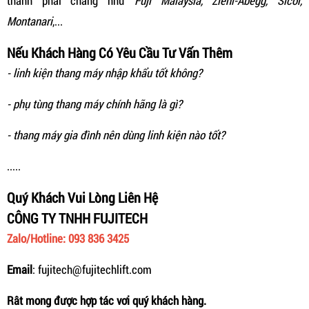
thành phải chăng như
Fuji Malaysia, Ziehl-Abegg, Sicor,
Montanari
,...
Nếu Khách Hàng Có Yêu Cầu Tư Vấn Thêm
- linh kiện thang máy nhập khẩu tốt không?
- phụ tùng thang máy chính hãng là gì?
- thang máy gia đình nên dùng linh kiện nào tốt?
.....
Quý Khách Vui Lòng Liên Hệ
CÔNG TY TNHH FUJITECH
Zalo/Hotline: 093 836 3425
Email
: fujitech@fujitechlift.com
Rât mong được hợp tác vơi quý khách hàng.