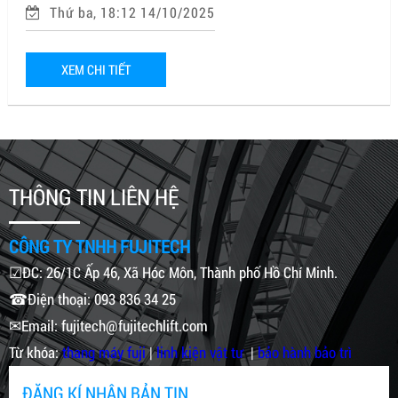
Thứ ba, 18:12 14/10/2025
XEM CHI TIẾT
THÔNG TIN LIÊN HỆ
CÔNG TY TNHH FUJITECH
☑ĐC: 26/1C Ấp 46, Xã Hóc Môn, Thành phố Hồ Chí Minh.
☎Điện thoại: 093 836 34 25
✉Email: fujitech@fujitechlift.com
Từ khóa:
thang máy fuji
|
linh kiện vật tư
|
bảo hành bảo trì
ĐĂNG KÍ NHẬN BẢN TIN