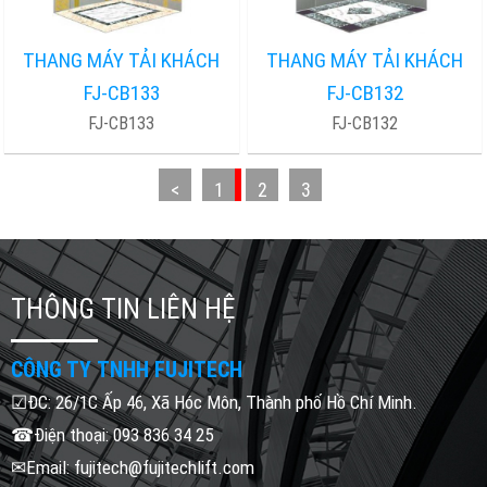
THANG MÁY TẢI KHÁCH
THANG MÁY TẢI KHÁCH
FJ-CB133
FJ-CB132
FJ-CB133
FJ-CB132
<
1
2
3
THÔNG TIN LIÊN HỆ
CÔNG TY TNHH FUJITECH
☑ĐC: 26/1C Ấp 46, Xã Hóc Môn, Thành phố Hồ Chí Minh.
☎Điện thoại: 093 836 34 25
✉Email: fujitech@fujitechlift.com