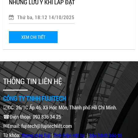
NHỮNG LƯU Ý KHI LẮP ĐẶT
Thứ ba, 18:12 14/10/2025
XEM CHI TIẾT
THÔNG TIN LIÊN HỆ
CÔNG TY TNHH FUJITECH
☑ĐC: 26/1C Ấp 46, Xã Hóc Môn, Thành phố Hồ Chí Minh.
☎Điện thoại: 093 836 34 25
✉Email: fujitech@fujitechlift.com
Từ khóa:
thang máy fuji
|
linh kiện vật tư
|
bảo hành bảo trì