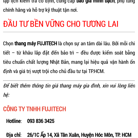
lập lịch kiểm tra cố định, cung cấp
báo giá minh bạch
, phụ tùng
chính hãng và hỗ trợ kỹ thuật tận nơi.
ĐẦU TƯ BỀN VỮNG CHO TƯƠNG LAI
Chọn
thang máy FUJITECH
là chọn sự an tâm dài lâu. Bởi mỗi chi
tiết – từ khâu lắp đặt đến bảo trì – đều được kiểm soát bằng
tiêu chuẩn chất lượng Nhật Bản, mang lại hiệu quả vận hành ổn
định và giá trị vượt trội cho chủ đầu tư tại TP.HCM.
Để biết thêm thông tin giá thang máy gia đình, xin vui lòng liên
hệ:
CÔNG TY TNHH FUJITECH
Hotline
:
093 836 3425
Địa chỉ
:
26/1C Ấp 14, Xã Tân Xuân, Huyện Hóc Môn, TP. HCM